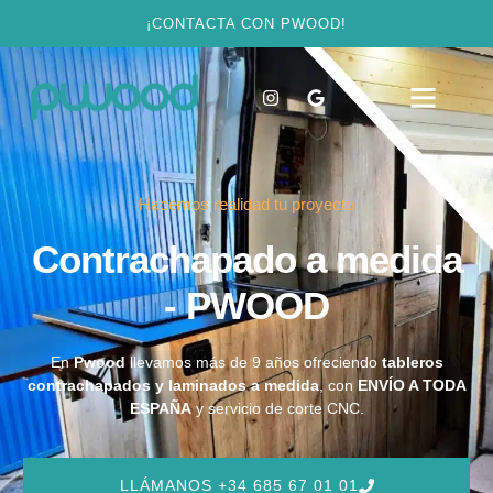
¡CONTACTA CON PWOOD!
Hacemos realidad tu proyecto
Contrachapado a medida
- PWOOD
En
Pwood
llevamos más de 9 años ofreciendo
tableros
contrachapados y laminados a medida
, con
ENVÍO A TODA
ESPAÑA
y servicio de corte CNC.
LLÁMANOS +34 685 67 01 01