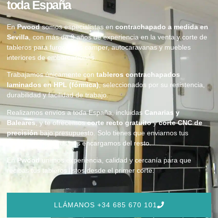
toda España
En
Pwood
somos especialistas en
contrachapado a medida en
Sevilla
, con más de 9 años de experiencia en la venta y corte de
tableros para furgonetas camper, autocaravanas y muebles
interiores de embarcaciones.
Trabajamos únicamente con
tableros contrachapados
laminados en HPL (fórmica)
, seleccionados por su resistencia,
durabilidad y facilidad de trabajo.
Realizamos envíos a toda España, incluidas
Canarias y
Baleares
, y te ofrecemos
corte recto gratuito
y
corte CNC de
precisión
bajo presupuesto. Solo tienes que enviarnos tus
medidas y nosotros nos encargamos del resto.
En
Pwood
unimos experiencia, calidad y cercanía para que
recibas tus tableros listos desde el primer corte.
LLÁMANOS +34 685 670 101